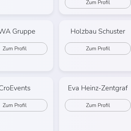
Zum Profil
WA Gruppe
Holzbau Schuster
Zum Profil
Zum Profil
CroEvents
Eva Heinz-Zentgraf
Zum Profil
Zum Profil