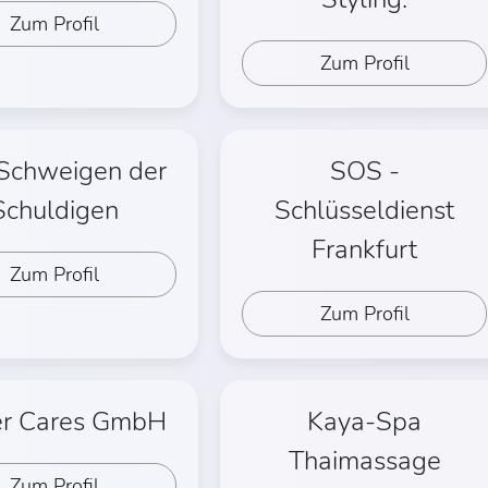
Zum Profil
Zum Profil
Schweigen der
SOS -
Schuldigen
Schlüsseldienst
Frankfurt
Zum Profil
Zum Profil
er Cares GmbH
Kaya-Spa
Thaimassage
Zum Profil