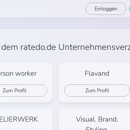
Einloggen
 dem ratedo.de Unternehmensverz
rson worker
Flavand
Zum Profil
Zum Profil
ELIERWERK
Visual. Brand.
Styling.