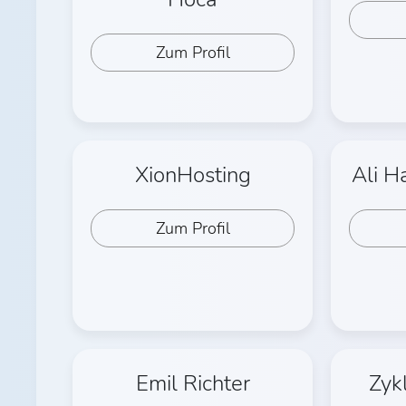
Zum Profil
XionHosting
Ali H
Zum Profil
Emil Richter
Zyk