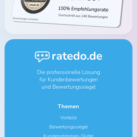
Die professionelle Lösung
für Kundenbewertungen
und Bewertungssiegel
Themen
Vorteile
Bewertungssiegel
Kundenstimmen-Slider