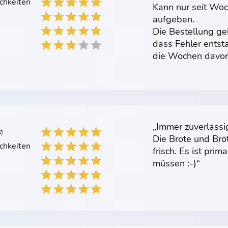
chkeiten
Kann nur seit Woc
aufgeben.
Die Bestellung g
dass Fehler entst
die Wochen davor
„Immer zuverlässig
e
Die Brote und Brö
chkeiten
frisch. Es ist pr
müssen :-)“