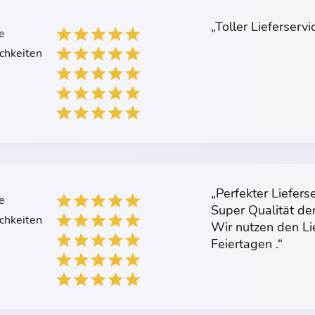
„Toller Lieferserv
e
chkeiten
„Perfekter Liefers
e
Super Qualität d
chkeiten
Wir nutzen den Li
Feiertagen .“