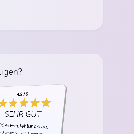
en
eugen?