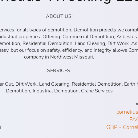
ABOUT US:
ices for all types of demolition. Demolition projects we complet
 industrial properties. Offering: Commercial Demolition, Asbesto
Demolition, Residential Demolition, Land Clearing, Dirt Work, A
asy, but our focus on safety, efficiency, and integrity allows Co
company in Northwest Missouri.
SERVICES:
 Out, Dirt Work, Land Clearing, Residential Demolition, Earth 
Demolition, Industrial Demolition, Crane Services
W
corneliu
FA
i
GBP - Corne