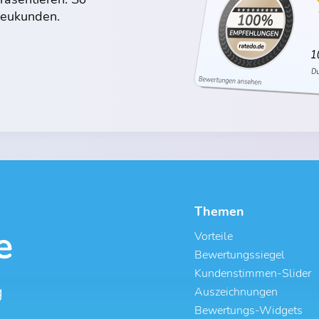
 Neukunden.
Themen
Vorteile
Bewertungssiegel
Kundenstimmen-Slider
g
Auszeichnungen
Bewertungs-Widgets