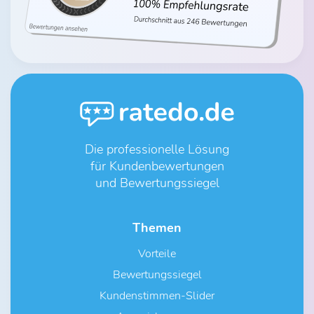
Die professionelle Lösung
für Kundenbewertungen
und Bewertungssiegel
Themen
Vorteile
Bewertungssiegel
Kundenstimmen-Slider