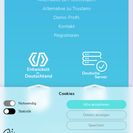
Alternative zu Trustami
Demo-Profil
Kontakt
Registrieren
Cookies
Notwendig
Alle akzeptieren
Statistik
Details anzeigen
Speichern
© Copyright
2026
ratedo.de