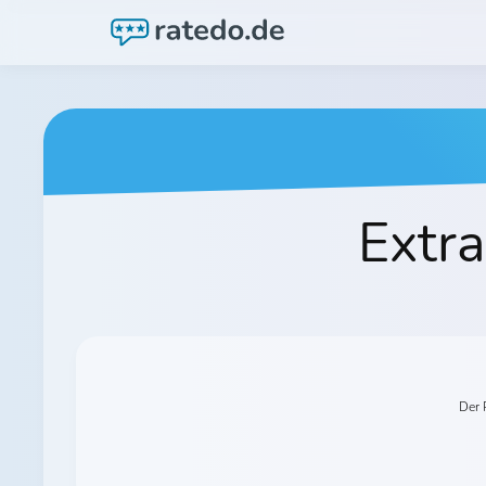
Extr
Der 