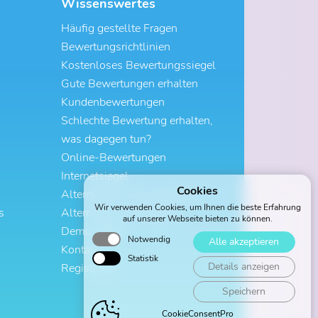
Wissenswertes
Häufig gestellte Fragen
Bewertungsrichtlinien
Kostenloses Bewertungssiegel
Gute Bewertungen erhalten
Kundenbewertungen
Schlechte Bewertung erhalten,
was dagegen tun?
Online-Bewertungen
Internetsiegel
Cookies
Alternative zu ProvenExpert
Wir verwenden Cookies, um Ihnen die beste Erfahrung
s
Alternative zu Trustami
auf unserer Webseite bieten zu können.
Demo-Profil
Notwendig
Alle akzeptieren
Kontakt
Statistik
Details anzeigen
Registrieren
Speichern
CookieConsentPro