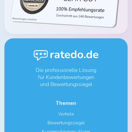
Die professionelle Lösung
für Kundenbewertungen
und Bewertungssiegel
Themen
Vorteile
Bewertungssiegel
Kundenstimmen-Slider