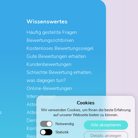
Wissenswertes
Häufig gestellte Fragen
Bewertungsrichtlinien
Kostenloses Bewertungssiegel
Gute Bewertungen erhalten
Kundenbewertungen
Schlechte Bewertung erhalten,
was dagegen tun?
Online-Bewertungen
Internetsiegel
Cookies
Alternative zu ProvenExpert
Wir verwenden Cookies, um Ihnen die beste Erfahrung
s
Alternative zu Trustami
auf unserer Webseite bieten zu können.
Demo-Profil
Notwendig
Alle akzeptieren
Kontakt
Statistik
Details anzeigen
Registrieren