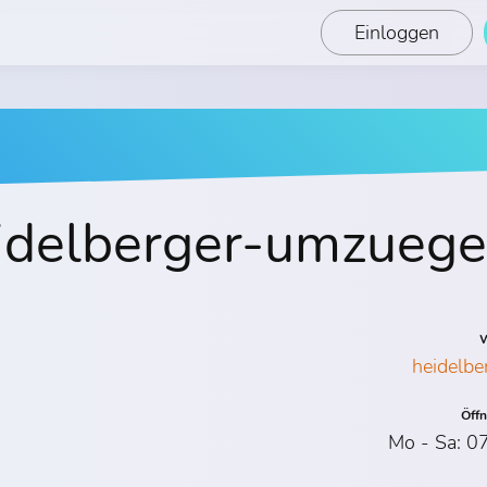
Einloggen
idelberger-umzuege
W
heidelb
Öff
Mo - Sa: 0