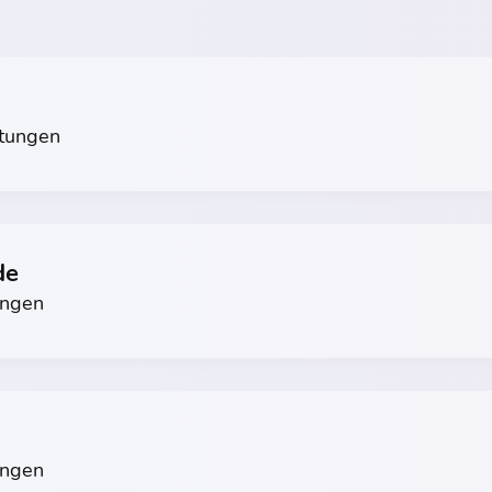
tungen
de
ungen
ungen