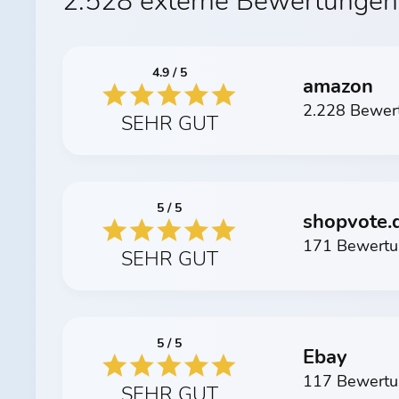
2.528 externe Bewertungen
4.9 / 5
amazon
2.228 Bewer
SEHR GUT
5 / 5
shopvote.
171 Bewert
SEHR GUT
5 / 5
Ebay
117 Bewert
SEHR GUT