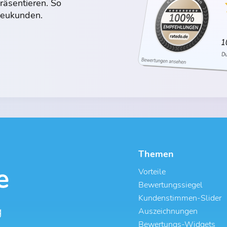
räsentieren. So
 Neukunden.
Themen
Vorteile
Bewertungssiegel
Kundenstimmen-Slider
g
Auszeichnungen
Bewertungs-Widgets