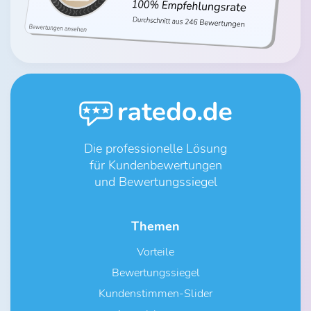
Die professionelle Lösung
für Kundenbewertungen
und Bewertungssiegel
Themen
Vorteile
Bewertungssiegel
Kundenstimmen-Slider