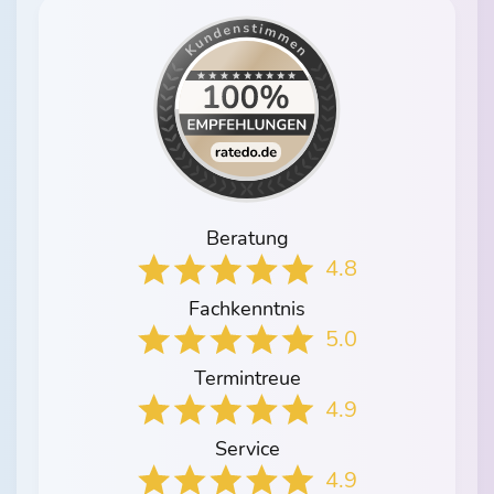
Beratung
4.8
Fachkenntnis
5.0
Termintreue
4.9
Service
4.9