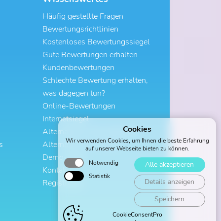
Häufig gestellte Fragen
Bewertungsrichtlinien
Kostenloses Bewertungssiegel
Gute Bewertungen erhalten
Kundenbewertungen
Schlechte Bewertung erhalten,
was dagegen tun?
Online-Bewertungen
Internetsiegel
Cookies
Alternative zu ProvenExpert
Wir verwenden Cookies, um Ihnen die beste Erfahrung
s
Alternative zu Trustami
auf unserer Webseite bieten zu können.
Demo-Profil
Notwendig
Alle akzeptieren
Kontakt
Statistik
Details anzeigen
Registrieren
Speichern
CookieConsentPro