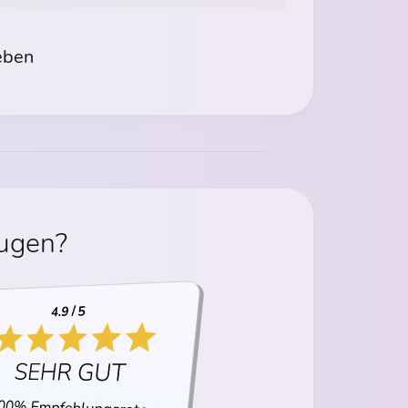
eben
eugen?