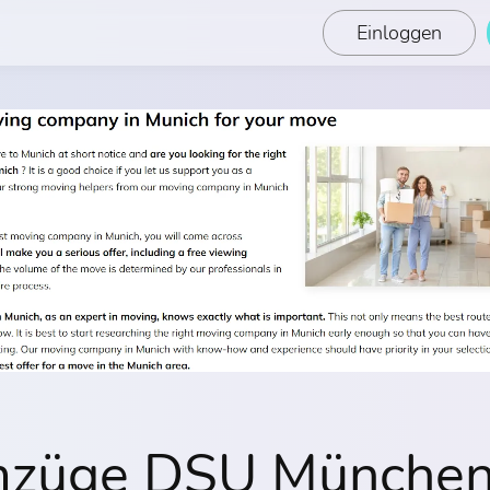
Einloggen
züge DSU Münche