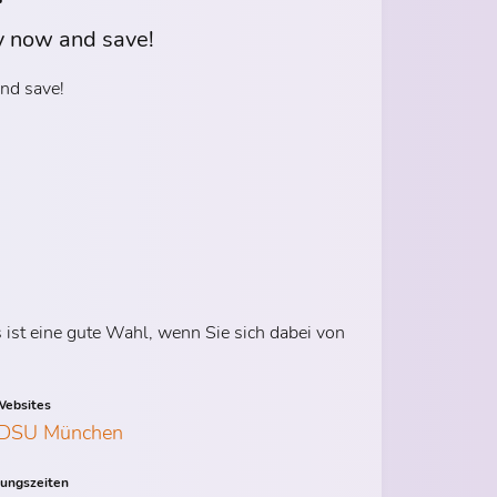
y now and save!
nd save!
st eine gute Wahl, wenn Sie sich dabei von
ebsites
DSU München
nungszeiten