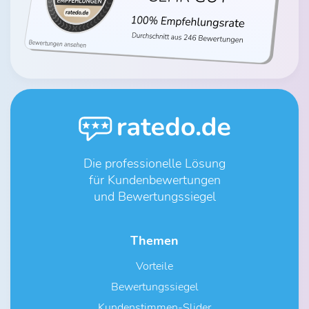
Die professionelle Lösung
für Kundenbewertungen
und Bewertungssiegel
Themen
Vorteile
Bewertungssiegel
Kundenstimmen-Slider