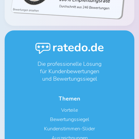
Die professionelle Lösung
für Kundenbewertungen
und Bewertungssiegel
Themen
Vorteile
Bewertungssiegel
Kundenstimmen-Slider
Auszeichnungen