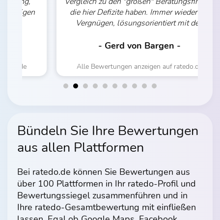
,
Vergleich zu den "großen" Beratungsfirmen,
en
die hier Defizite haben. Immer wieder ein
Vergnügen, lösungsorientiert mit den
e
e
Kollegen von der Mustermann GmbH an
verschiedenen Aufgabenstellungen zu
- Gerd von Bargen -
ten
arbeiten und in kürzester Zeit ein
professionelles Ergebnis zu erhalten.“
Alle Bewertungen anzeigen auf ratedo.de
nd
d
“
Bündeln Sie Ihre Bewertungen
aus allen Plattformen
Bei ratedo.de können Sie Bewertungen aus
über 100 Plattformen in Ihr ratedo-Profil und
Bewertungs­siegel zusammenführen und in
Ihre ratedo-Gesamtbewertung mit einfließen
lassen. Egal ob Google Maps, Facebook,