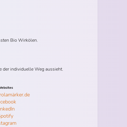
ssten Bio Wirkölen.
 der individuelle Weg aussieht.
ebsites
olamärker.de
acebook
inkedIn
potify
stagram