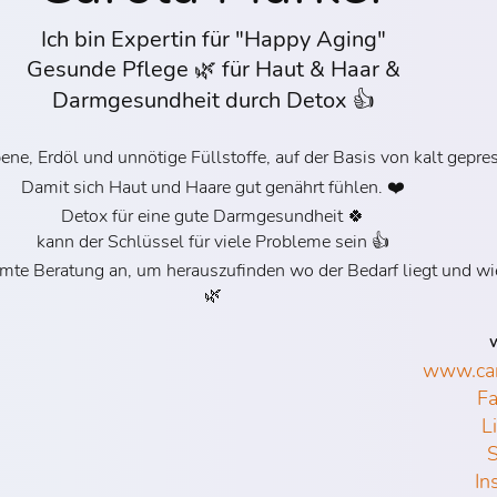
Ich bin Expertin für "Happy Aging"
Gesunde Pflege 🌿 für Haut & Haar &
Darmgesundheit durch Detox 👍
ene, Erdöl und unnötige Füllstoffe, auf der Basis von kalt gepre
Damit sich Haut und Haare gut genährt fühlen. ❤️
Detox für eine gute Darmgesundheit 🍀
kann der Schlüssel für viele Probleme sein 👍
mmte Beratung an, um herauszufinden wo der Bedarf liegt und wie
🌿
W
www.car
F
L
S
In