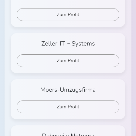
Zum Profil
Zeller-IT ~ Systems
Zum Profil
Moers-Umzugsfirma
Zum Profil
Dyhnunity Network