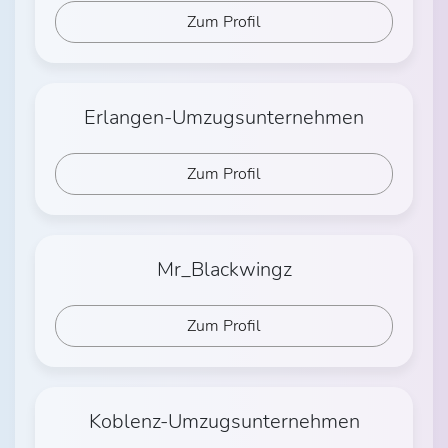
Zum Profil
Erlangen-Umzugsunternehmen
Zum Profil
Mr_Blackwingz
Zum Profil
Koblenz-Umzugsunternehmen