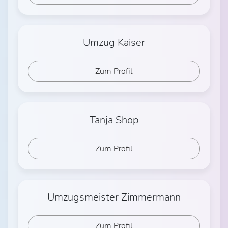
Umzug Kaiser
Zum Profil
Tanja Shop
Zum Profil
Umzugsmeister Zimmermann
Zum Profil