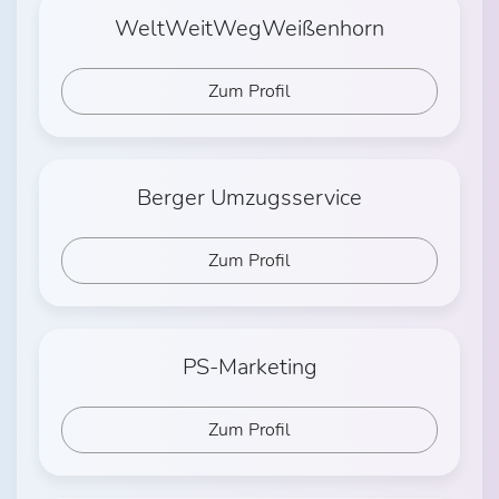
WeltWeitWegWeißenhorn
Zum Profil
Berger Umzugsservice
Zum Profil
PS-Marketing
Zum Profil