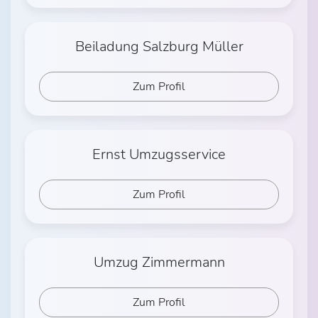
Beiladung Salzburg Müller
Zum Profil
Ernst Umzugsservice
Zum Profil
Umzug Zimmermann
Zum Profil