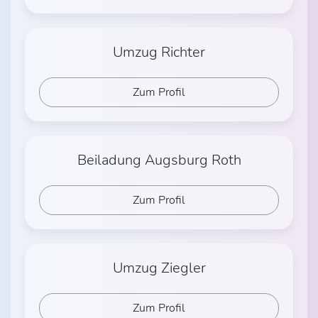
Umzug Richter
Zum Profil
Beiladung Augsburg Roth
Zum Profil
Umzug Ziegler
Zum Profil