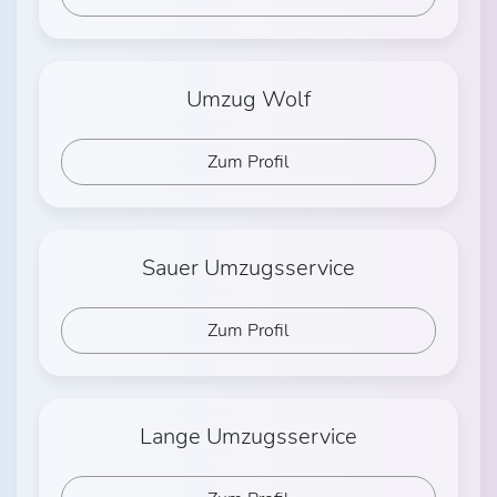
Umzug Wolf
Zum Profil
Sauer Umzugsservice
Zum Profil
Lange Umzugsservice