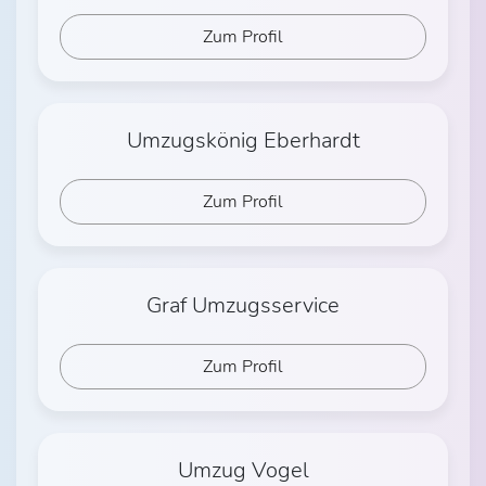
Zum Profil
Umzugskönig Eberhardt
Zum Profil
Graf Umzugsservice
Zum Profil
Umzug Vogel