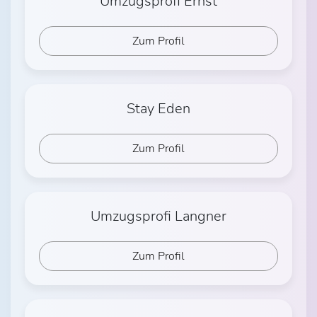
Umzugsprofi Ernst
Zum Profil
Stay Eden
Zum Profil
Umzugsprofi Langner
Zum Profil