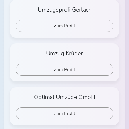
Umzugsprofi Gerlach
Zum Profil
Umzug Krüger
Zum Profil
Optimal Umzüge GmbH
Zum Profil