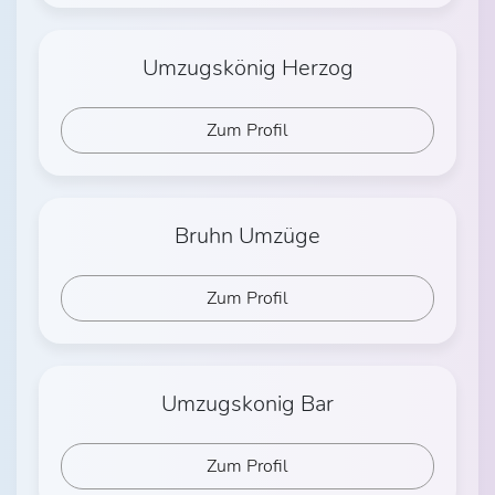
Umzugskönig Herzog
Zum Profil
Bruhn Umzüge
Zum Profil
Umzugskonig Bar
Zum Profil