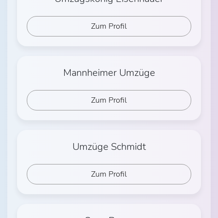
Zum Profil
Mannheimer Umzüge
Zum Profil
Umzüge Schmidt
Zum Profil