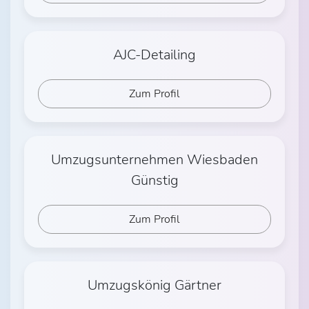
AJC-Detailing
Zum Profil
Umzugsunternehmen Wiesbaden
Günstig
Zum Profil
Umzugskönig Gärtner