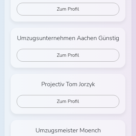
Zum Profil
Umzugsunternehmen Aachen Günstig
Zum Profil
Projectiv Tom Jorzyk
Zum Profil
Umzugsmeister Moench