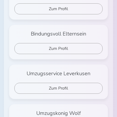
Zum Profil
Bindungsvoll Elternsein
Zum Profil
Umzugsservice Leverkusen
Zum Profil
Umzugskonig Wolf