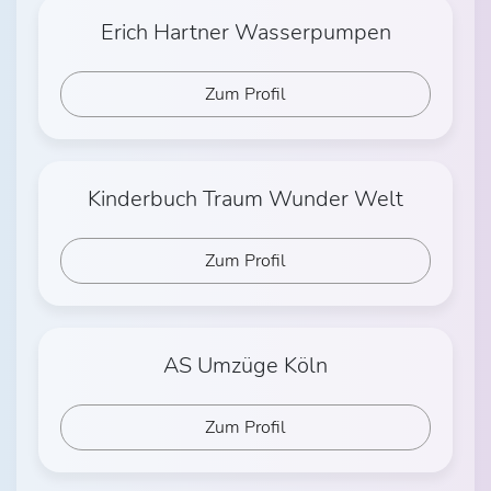
Erich Hartner Wasserpumpen
Zum Profil
Kinderbuch Traum Wunder Welt
Zum Profil
AS Umzüge Köln
Zum Profil