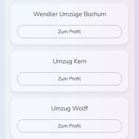
Wendler Umzüge Bochum
Zum Profil
Umzug Kern
Zum Profil
Umzug Wolff
Zum Profil